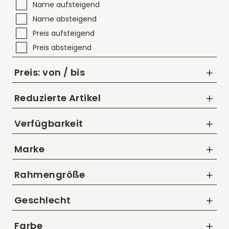
Name aufsteigend
Name absteigend
Preis aufsteigend
Preis absteigend
Preis: von / bis
Reduzierte Artikel
Nur Reduzierte Artikel anzeigen
Verfügbarkeit
bis
Marke
CHF
BMC
Rahmengröße
Megamo
47 cm
Scott
Geschlecht
49 cm
Specialized
Damen
51 cm
Farbe