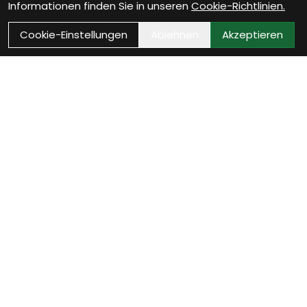
Informationen finden Sie in unseren
Cookie-Richtlinien.
Cookie-Einstellungen
Ablehnen
Akzeptieren
VELOTHEK BÜTSCHWIL
Dein Velofachgeschäft im
Toggenburg
20 Jahre Leidenschaft, 800 m² Veloerlebnis und eine
Werkstatt mit echtem Qualitätsanspruch. Ob Beratung,
Service, Zubehör oder neue Inspiration – wir begleiten dich