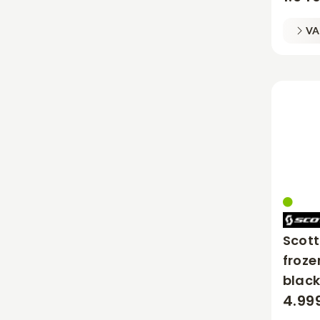
XXS
VA
Scott
froz
black
4.99