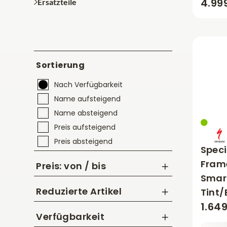
4.99
Ersatzteile
Sortierung
Nach Verfügbarkeit
Name aufsteigend
Name absteigend
Preis aufsteigend
Preis absteigend
Speci
Frame
Preis: von / bis
Smar
Reduzierte Artikel
Tint/
1.64
bis
CHF
Nur Reduzierte Artikel anzeigen
Verfügbarkeit