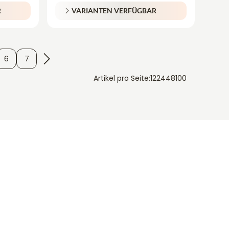
R
VARIANTEN VERFÜGBAR
6
7
Artikel pro Seite:
12
24
48
100