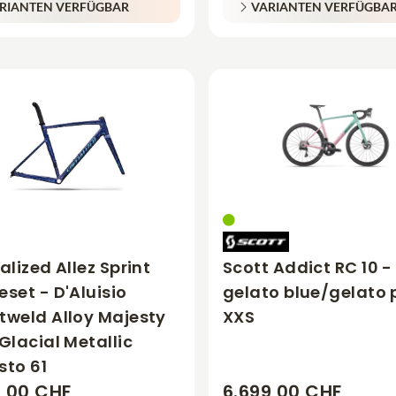
RIANTEN VERFÜGBAR
VARIANTEN VERFÜGBA
alized Allez Sprint
Scott Addict RC 10 -
set - D'Aluisio
gelato blue/gelato 
weld Alloy Majesty
XXS
Glacial Metallic
sto 61
9,00 CHF
6.699,00 CHF