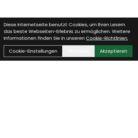
Diese Internetseite benutzt Cookies, um Ihren Lesern
das beste Webseiten-Erlebnis zu ermöglichen. Weitere
Informationen finden Sie in unseren
Cookie-Richtlinien.
Cookie-Einstellungen
Ablehnen
Akzeptieren
VELOTHEK BÜTSCHWIL
Dein Velofachgeschäft im