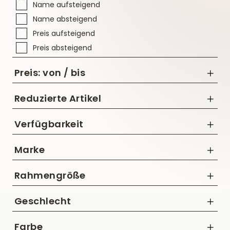
Name aufsteigend
Name absteigend
Preis aufsteigend
Preis absteigend
Preis: von / bis
Reduzierte Artikel
Nur Reduzierte Artikel anzeigen
Verfügbarkeit
bis
Marke
CHF
BMC
Rahmengröße
Megamo
47 cm
Scott
Geschlecht
49 cm
Specialized
Damen
51 cm
Farbe