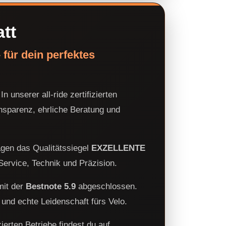
att
für dein perfektes
n unserer all-ride zertifizierten
nsparenz, ehrliche Beratung und
tragen das Qualitätssiegel
EXZELLENTE
Service, Technik und Präzision.
mit der
Bestnote 5.9
abgeschlossen.
t und echte Leidenschaft fürs Velo.
erten Betriebe findest du auf