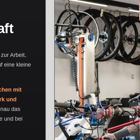
aft
zur Arbeit,
f eine kleine
hen mit
rk und
enau das
e und bei