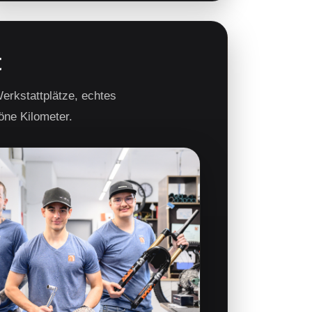
t
erkstattplätze, echtes
öne Kilometer.