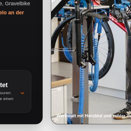
e, Gravelbike
elo an der
tet
⌄
touren.
ne einen
Werkstatt mit Herzblut und echter V