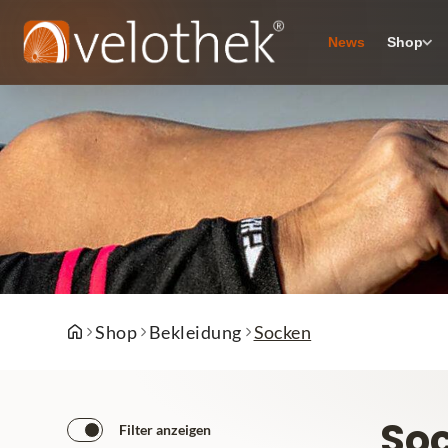
News
Shop
Shop
Bekleidung
Socken
So
Filter anzeigen