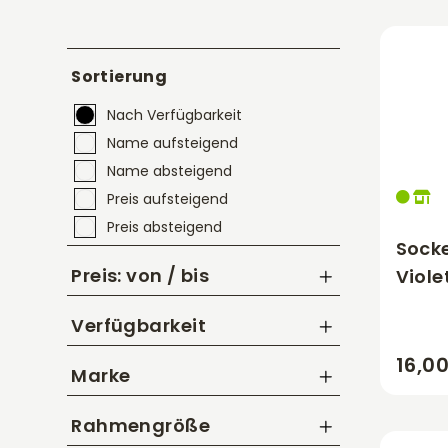
Sortierung
Nach Verfügbarkeit
Name aufsteigend
Name absteigend
Preis aufsteigend
Preis absteigend
Sock
Preis: von / bis
Viole
Verfügbarkeit
bis
CHF
16,0
Marke
Giro
Rahmengröße
Wabiks