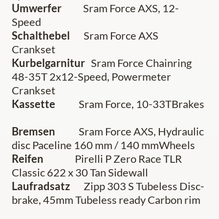
Umwerfer
Sram Force AXS, 12-
Speed
Schalthebel
Sram Force AXS
Crankset
Kurbelgarnitur
Sram Force Chainring
48-35T 2x12-Speed, Powermeter
Crankset
Kassette
Sram Force, 10-33TBrakes
Bremsen
Sram Force AXS, Hydraulic
disc Paceline 160 mm / 140 mmWheels
Reifen
Pirelli P Zero Race TLR
Classic 622 x 30 Tan Sidewall
Laufradsatz
Zipp 303 S Tubeless Disc-
brake, 45mm Tubeless ready Carbon rim