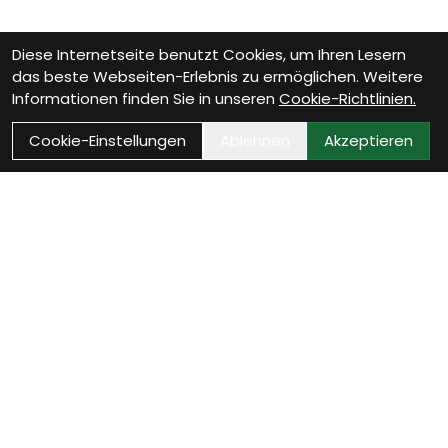
Diese Internetseite benutzt Cookies, um Ihren Lesern
das beste Webseiten-Erlebnis zu ermöglichen. Weitere
Informationen finden Sie in unseren
Cookie-Richtlinien.
Cookie-Einstellungen
Ablehnen
Akzeptieren
VELOTHEK BÜTSCHWIL
Dein Velofachgeschäft im
Toggenburg