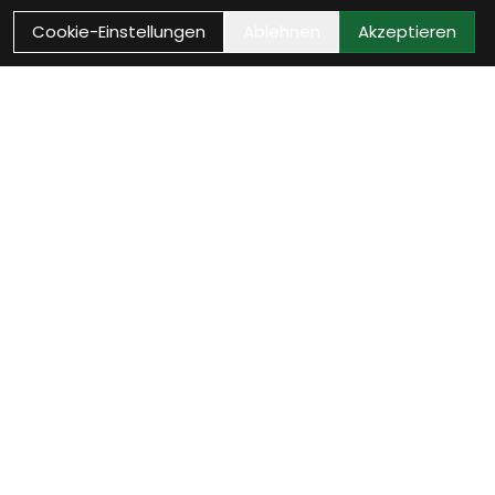
Cookie-Einstellungen
Ablehnen
Akzeptieren
VELOTHEK BÜTSCHWIL
Dein Velofachgeschäft im
Toggenburg
20 Jahre Leidenschaft, 800 m² Veloerlebnis und eine
Werkstatt mit echtem Qualitätsanspruch. Ob Beratung,
Service, Zubehör oder neue Inspiration – wir begleiten dich
und dein Velo mit Fachwissen, Herzlichkeit und echter