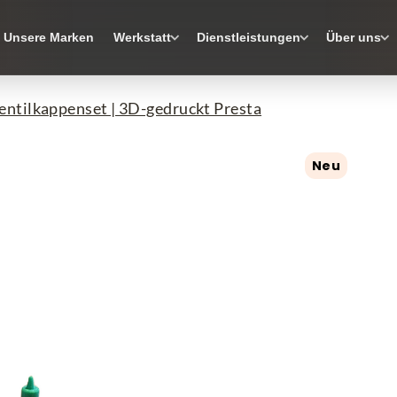
Unsere Marken
Werkstatt
Dienstleistungen
Über uns
entilkappenset | 3D-gedruckt Presta
Neu