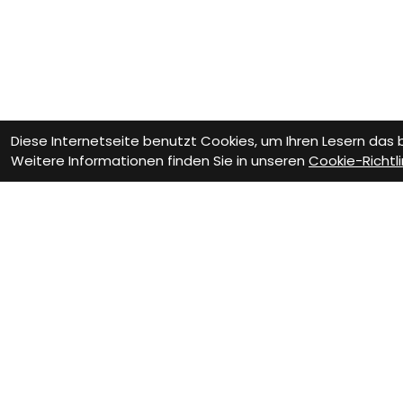
Diese Internetseite benutzt Cookies, um Ihren Lesern das
Weitere Informationen finden Sie in unseren
Cookie-Richtli
VELOTHEK BÜTSCHWI
Dein Velofachgeschäft im Tog