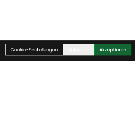
Cookie-Einstellungen
Ablehnen
Akzeptieren
WEITER
 deinen Besuch bei der Velothek
chen, Kontakt aufnehmen oder direkt in unserem Sortiment
schnell, klar und unkompliziert.