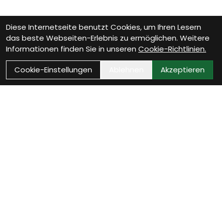
Diese Internetseite benutzt Cookies, um Ihren Lesern
das beste Webseiten-Erlebnis zu ermöglichen. Weitere
Informationen finden Sie in unseren
Cookie-Richtlinien.
Cookie-Einstellungen
Ablehnen
Akzeptieren
VELOTHEK BÜTSCHWIL
Dein Velofachgeschäft im
Toggenburg