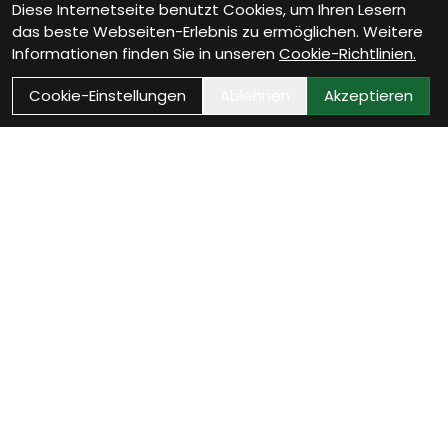
Diese Internetseite benutzt Cookies, um Ihren Lesern
das beste Webseiten-Erlebnis zu ermöglichen. Weitere
Informationen finden Sie in unseren
Cookie-Richtlinien.
Cookie-Einstellungen
Ablehnen
Akzeptieren
VELOTHEK BÜTSCHWIL
Dein Velofachgeschäft im
Toggenburg
20 Jahre Leidenschaft, 800 m² Veloerlebnis und eine
Werkstatt mit echtem Qualitätsanspruch. Ob Beratung,