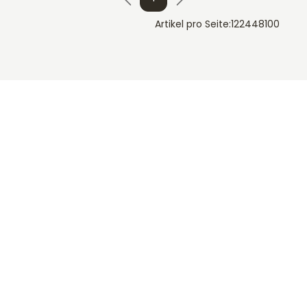
Artikel pro Seite:
12
24
48
100