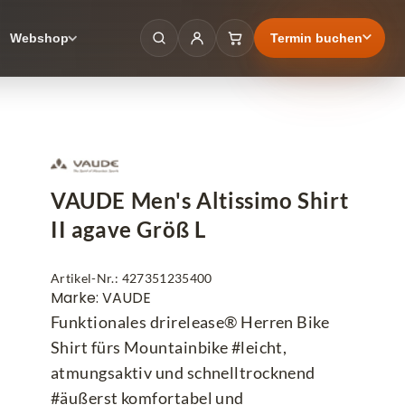
Termin buchen
Webshop
VAUDE Men's Altissimo Shirt
II agave Größ L
Artikel-Nr.: 427351235400
Marke: VAUDE
Funktionales drirelease® Herren Bike
Shirt fürs Mountainbike #leicht,
atmungsaktiv und schnelltrocknend
#äußerst komfortabel und