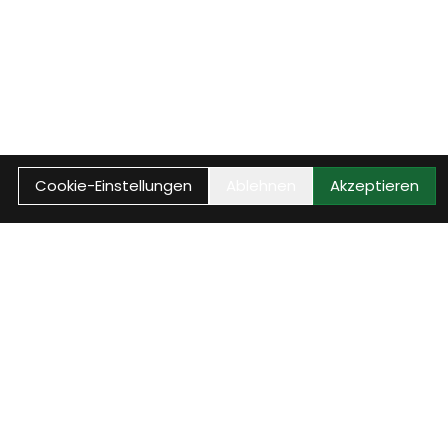
Cookie-Einstellungen
Ablehnen
Akzeptieren
WEITER
 deinen Besuch bei der Velothek
chen, Kontakt aufnehmen oder direkt in unserem Sortiment
schnell, klar und unkompliziert.