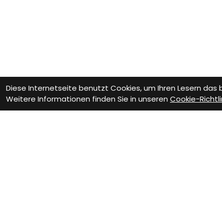
Diese Internetseite benutzt Cookies, um Ihren Lesern das
Weitere Informationen finden Sie in unseren
Cookie-Richtli
VELOTHEK BÜTSCHWI
Dein Velofachgeschäft im Tog