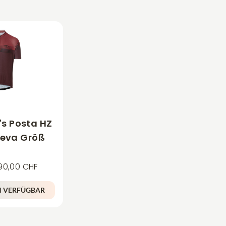
s Posta HZ
edeva Größ
90,00 CHF
N VERFÜGBAR