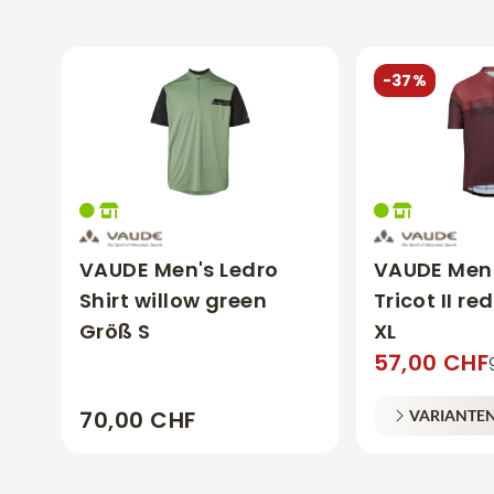
-37%
VAUDE Men's Ledro
VAUDE Men'
Shirt willow green
Tricot II r
Größ S
XL
57,00 CHF
70,00 CHF
VARIANTE