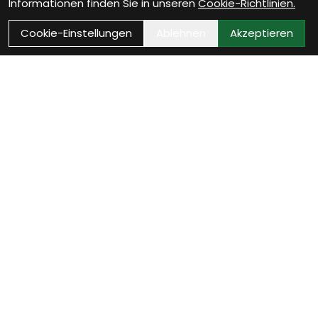
Informationen finden Sie in unseren
Cookie-Richtlinien.
Cookie-Einstellungen
Ablehnen
Akzeptieren
VELOTHEK BÜTSCHWIL
Dein Velofachgeschäft im
Toggenburg
20 Jahre Leidenschaft, 800 m² Veloerlebnis und eine
Werkstatt mit echtem Qualitätsanspruch. Ob Beratung,
Service, Zubehör oder neue Inspiration – wir begleiten dich
und dein Velo mit Fachwissen, Herzlichkeit und echter