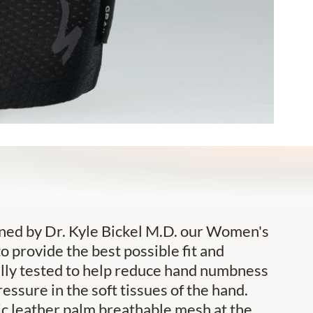
gned by Dr. Kyle Bickel M.D. our Women's
o provide the best possible fit and
ally tested to help reduce hand numbness
essure in the soft tissues of the hand.
tic leather palm breathable mesh at the