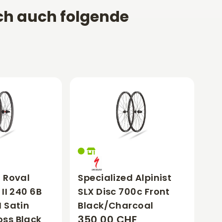
ch auch folgende
d Roval
Specialized Alpinist
 II 240 6B
SLX Disc 700c Front
 Satin
Black/Charcoal
350,00 CHF
ss Black