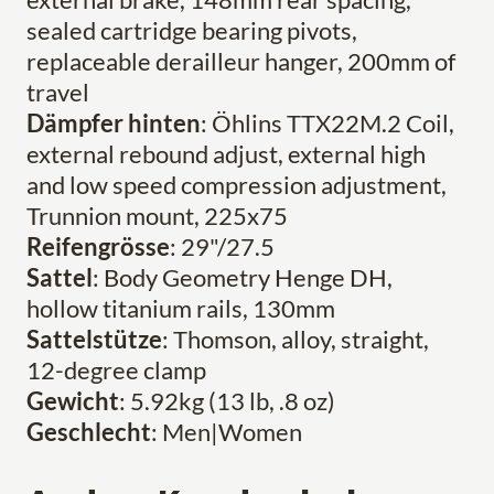
sealed cartridge bearing pivots,
replaceable derailleur hanger, 200mm of
travel
Dämpfer hinten
: Öhlins TTX22M.2 Coil,
external rebound adjust, external high
and low speed compression adjustment,
Trunnion mount, 225x75
Reifengrösse
: 29"/27.5
Sattel
: Body Geometry Henge DH,
hollow titanium rails, 130mm
Sattelstütze
: Thomson, alloy, straight,
12-degree clamp
Gewicht
: 5.92kg (13 lb, .8 oz)
Geschlecht
: Men|Women