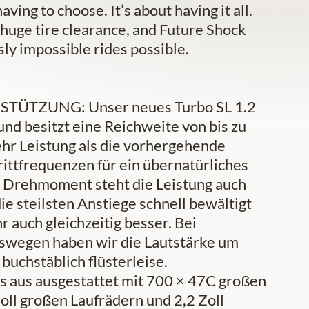
ving to choose. It’s about having it all.
 huge tire clearance, and Future Shock
sly impossible rides possible.
TZUNG: Unser neues Turbo SL 1.2
und besitzt eine Reichweite von bis zu
hr Leistung als die vorhergehende
rittfrequenzen für ein übernatürliches
 Drehmoment steht die Leistung auch
e steilsten Anstiege schnell bewältigt
 auch gleichzeitig besser. Bei
swegen haben wir die Lautstärke um
buchstäblich flüsterleise.
us ausgestattet mit 700 × 47C großen
oll großen Laufrädern und 2,2 Zoll