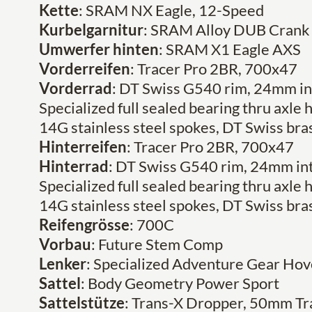
Kette
: SRAM NX Eagle, 12-Speed
Kurbelgarnitur
: SRAM Alloy DUB Crank
Umwerfer hinten
: SRAM X1 Eagle AXS
Vorderreifen
: Tracer Pro 2BR, 700x47
Vorderrad
: DT Swiss G540 rim, 24mm int
Specialized full sealed bearing thru axle
14G stainless steel spokes, DT Swiss bra
Hinterreifen
: Tracer Pro 2BR, 700x47
Hinterrad
: DT Swiss G540 rim, 24mm int
Specialized full sealed bearing thru axle
14G stainless steel spokes, DT Swiss bra
Reifengrösse
: 700C
Vorbau
: Future Stem Comp
Lenker
: Specialized Adventure Gear Hov
Sattel
: Body Geometry Power Sport
Sattelstütze
: Trans-X Dropper, 50mm Tr