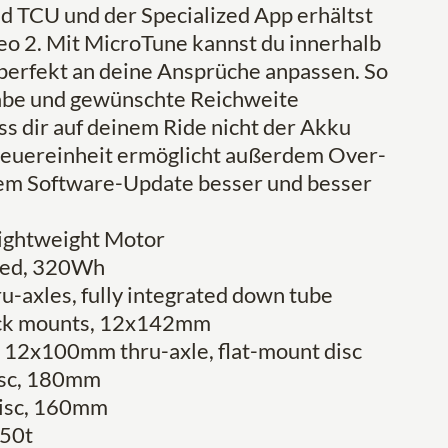
TCU und der Specialized App erhältst
reo 2. Mit MicroTune kannst du innerhalb
perfekt an deine Ansprüche anpassen. So
gabe und gewünschte Reichweite
ss dir auf deinem Ride nicht der Akku
teuereinheit ermöglicht außerdem Over-
edem Software-Update besser und besser
Lightweight Motor
ated, 320Wh
ru-axles, fully integrated down tube
/rack mounts, 12x142mm
, 12x100mm thru-axle, flat-mount disc
isc, 180mm
disc, 160mm
-50t