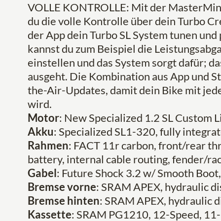
VOLLE KONTROLLE: Mit der MasterMind 
du die volle Kontrolle über dein Turbo C
der App dein Turbo SL System tunen und 
kannst du zum Beispiel die Leistungsab
einstellen und das System sorgt dafür; da
ausgeht. Die Kombination aus App und S
the-Air-Updates, damit dein Bike mit j
wird.
Motor
: New Specialized 1.2 SL Custom 
Akku
: Specialized SL1-320, fully integr
Rahmen
: FACT 11r carbon, front/rear th
battery, internal cable routing, fender
Gabel
: Future Shock 3.2 w/ Smooth Boot
Bremse vorne
: SRAM APEX, hydraulic d
Bremse hinten
: SRAM APEX, hydraulic 
Kassette
: SRAM PG1210, 12-Speed, 11