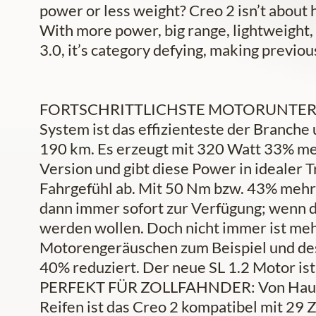
power or less weight? Creo 2 isn’t about ha
With more power, big range, lightweight,
3.0, it’s category defying, making previou
FORTSCHRITTLICHSTE MOTORUNTERSTÜ
System ist das effizienteste der Branche 
190 km. Es erzeugt mit 320 Watt 33% me
Version und gibt diese Power in idealer T
Fahrgefühl ab. Mit 50 Nm bzw. 43% mehr
dann immer sofort zur Verfügung; wenn di
werden wollen. Doch nicht immer ist mehr
Motorengeräuschen zum Beispiel und de
40% reduziert. Der neue SL 1.2 Motor ist 
PERFEKT FÜR ZOLLFAHNDER: Von Haus a
Reifen ist das Creo 2 kompatibel mit 29 Z