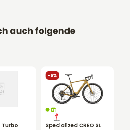
ch auch folgende
-5%
d Turbo
Specialized CREO SL