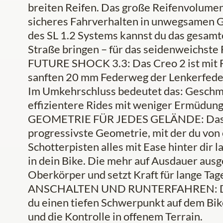
breiten Reifen. Das große Reifenvolumen
sicheres Fahrverhalten in unwegsamen G
des SL 1.2 Systems kannst du das gesam
Straße bringen – für das seidenweichste F
FUTURE SHOCK 3.3: Das Creo 2 ist mit F
sanften 20 mm Federweg der Lenkerfede
Im Umkehrschluss bedeutet das: Geschmei
effizientere Rides mit weniger Ermüdun
GEOMETRIE FÜR JEDES GELÄNDE: Das Cr
progressivste Geometrie, mit der du von 
Schotterpisten alles mit Ease hinter dir 
in dein Bike. Die mehr auf Ausdauer ausg
Oberkörper und setzt Kraft für lange Tage 
ANSCHALTEN UND RUNTERFAHREN: Dank 
du einen tiefen Schwerpunkt auf dem Bike
und die Kontrolle in offenem Terrain.