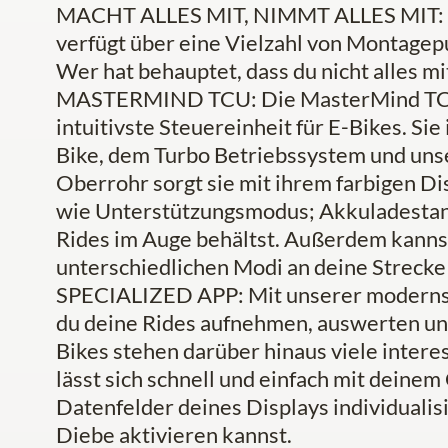
MACHT ALLES MIT, NIMMT ALLES MIT: Und
verfügt über eine Vielzahl von Montagep
Wer hat behauptet, dass du nicht alles 
MASTERMIND TCU: Die MasterMind TCU is
intuitivste Steuereinheit für E-Bikes. Sie
Bike, dem Turbo Betriebssystem und unse
Oberrohr sorgt sie mit ihrem farbigen Dis
wie Unterstützungsmodus; Akkuladestan
Rides im Auge behältst. Außerdem kanns
unterschiedlichen Modi an deine Strecke
SPECIALIZED APP: Mit unserer modernste
du deine Rides aufnehmen, auswerten und
Bikes stehen darüber hinaus viele intere
lässt sich schnell und einfach mit deinem
Datenfelder deines Displays individuali
Diebe aktivieren kannst.