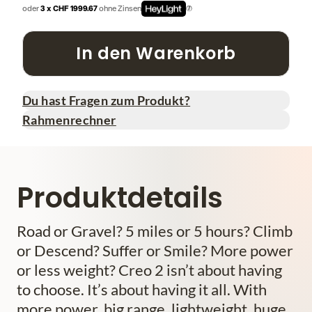
oder
3 x CHF 1999.67
ohne Zinsen
In den Warenkorb
Du hast Fragen zum Produkt?
Rahmenrechner
Produktdetails
Road or Gravel? 5 miles or 5 hours? Climb
or Descend? Suffer or Smile? More power
or less weight? Creo 2 isn’t about having
to choose. It’s about having it all. With
more power, big range, lightweight, huge