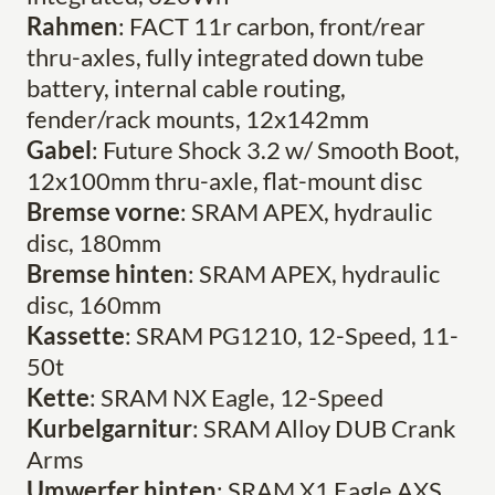
Rahmen
: FACT 11r carbon, front/rear
thru-axles, fully integrated down tube
battery, internal cable routing,
fender/rack mounts, 12x142mm
Gabel
: Future Shock 3.2 w/ Smooth Boot,
12x100mm thru-axle, flat-mount disc
Bremse vorne
: SRAM APEX, hydraulic
disc, 180mm
Bremse hinten
: SRAM APEX, hydraulic
disc, 160mm
Kassette
: SRAM PG1210, 12-Speed, 11-
50t
Kette
: SRAM NX Eagle, 12-Speed
Kurbelgarnitur
: SRAM Alloy DUB Crank
Arms
Umwerfer hinten
: SRAM X1 Eagle AXS