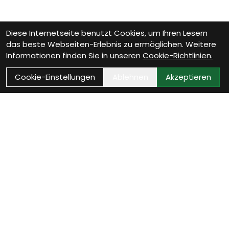
Diese Internetseite benutzt Cookies, um Ihren Lesern
das beste Webseiten-Erlebnis zu ermöglichen. Weitere
Informationen finden Sie in unseren
Cookie-Richtlinien.
Cookie-Einstellungen
Ablehnen
Akzeptieren
VELOTHEK BÜTSCHWIL
Dein Velofachgeschäft im
Toggenburg