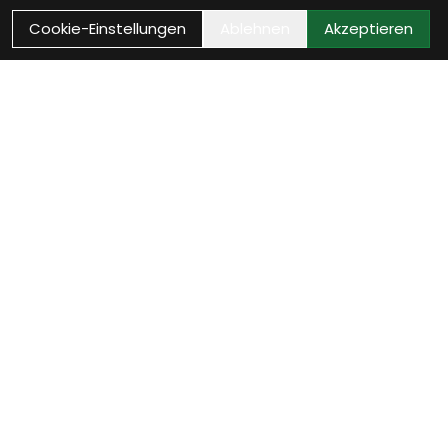
Cookie-Einstellungen
Ablehnen
Akzeptieren
VELOTHEK BÜTSCHWIL
Dein Velofachgeschäft im
Toggenburg
20 Jahre Leidenschaft, 800 m² Veloerlebnis und eine
Werkstatt mit echtem Qualitätsanspruch. Ob Beratung,
Service, Zubehör oder neue Inspiration – wir begleiten dich
und dein Velo mit Fachwissen, Herzlichkeit und echter