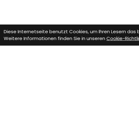
Diese Internetseite benutzt Cookies, um Ihren Lesern das
Weitere Informationen finden Sie in unseren
Cookie-Richtli
VELOTHEK BÜTSCHWI
Dein Velofachgeschäft im Tog
20 Jahre Leidenschaft, 800 m² Veloerlebnis und eine Werksta
Service, Zubehör oder neue Inspiration – wir begleiten dich un