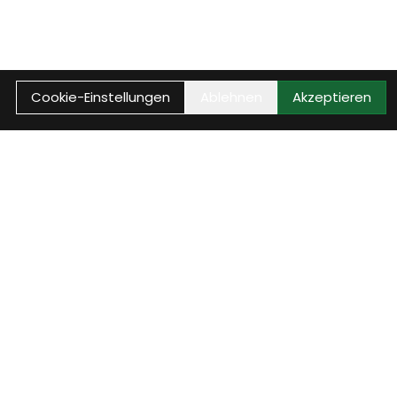
Cookie-Einstellungen
Ablehnen
Akzeptieren
WEITER
 deinen Besuch bei der Velothek
chen, Kontakt aufnehmen oder direkt in unserem Sortiment
schnell, klar und unkompliziert.
n buchen
Kontakt