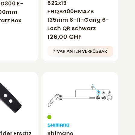
622x19
SD300 E-
FHQB400HMAZB
200mm
135mm 8-11-Gang 6-
warz Box
Loch QR schwarz
126,00 CHF
VARIANTEN VERFÜGBAR
ider Ersatz
Shimano