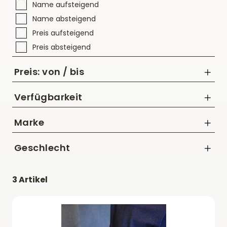
Name aufsteigend
Name absteigend
Preis aufsteigend
Preis absteigend
Preis: von / bis
Verfügbarkeit
Marke
bis
Radstoff
Geschlecht
CHF
Kinder
3 Artikel