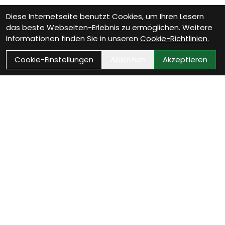
Diese Internetseite benutzt Cookies, um Ihren Lesern
das beste Webseiten-Erlebnis zu ermöglichen. Weitere
Informationen finden Sie in unseren
Cookie-Richtlinien.
Cookie-Einstellungen
Ablehnen
Akzeptieren
VELOTHEK BÜTSCHWIL
Dein Velofachgeschäft im
Toggenburg
20 Jahre Leidenschaft, 800 m² Veloerlebnis und eine