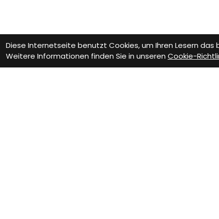
Diese Internetseite benutzt Cookies, um Ihren Lesern das
Weitere Informationen finden Sie in unseren
Cookie-Richtli
VELOTHEK BÜTSCHWI
Dein Velofachgeschäft im Tog
20 Jahre Leidenschaft, 800 m² Veloerlebnis und eine Werksta
Service, Zubehör oder neue Inspiration – wir begleiten dich un