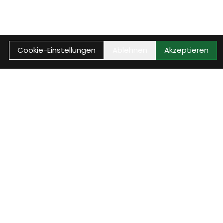
Cookie-Einstellungen
Ablehnen
Akzeptieren
WEITER
 deinen Besuch bei der Velothek
chen, Kontakt aufnehmen oder direkt in unserem Sortiment
schnell, klar und unkompliziert.
n buchen
Kontakt